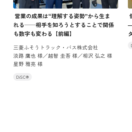
営業の成果は“理解する姿勢”から生ま
れる──相手を知ろうとすることで関係
も数字も変わる【前編】
三菱ふそうトラック・バス株式会社
淡路 鷹也 様／越智 圭吾 様／相沢 弘之 様
星野 雅亮 様
DiSC®