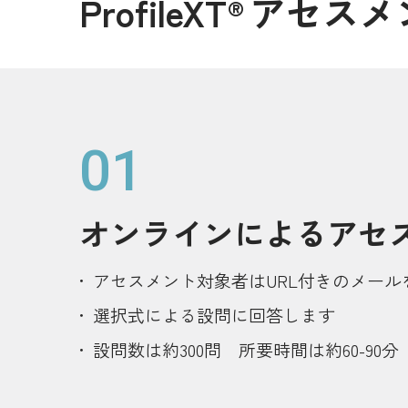
ProfileXT
アセスメ
®
01
オンラインによる
アセ
アセスメント対象者はURL付きのメール
選択式による設問に回答します
設問数は約300問 所要時間は約60-90