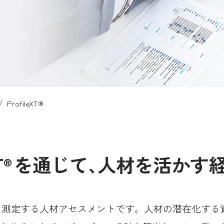
/
ProfileXT®
T
を通じて
、
人材を活かす
®
ッチングを測定する人材アセスメントです。人材の潜在化