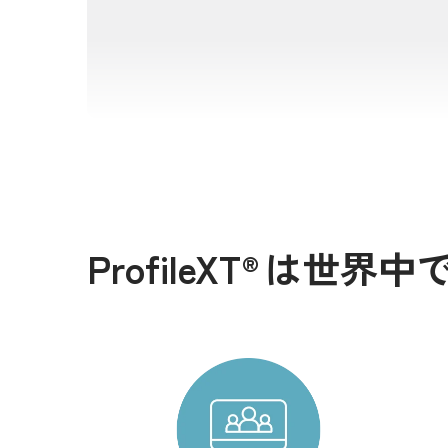
エスペッ
ProfileXT
は
世界中
®