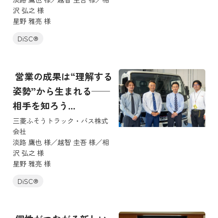
沢 弘之 様
星野 雅亮 様
DiSC®
営業の成果は“理解する
姿勢”から生まれる──
相手を知ろう...
三菱ふそうトラック・バス株式
会社
淡路 鷹也 様／越智 圭吾 様／相
沢 弘之 様
星野 雅亮 様
DiSC®