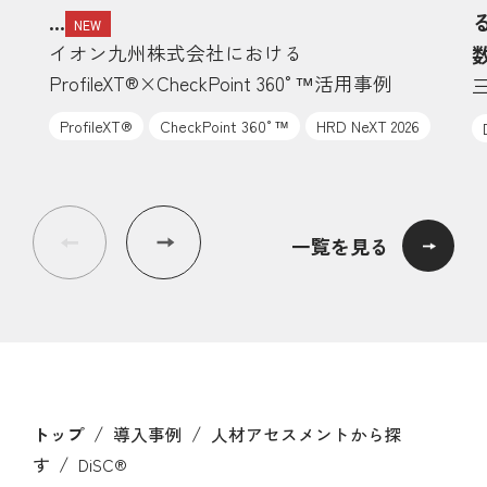
...
NEW
イオン九州株式会社における
数
ProfileXT®×CheckPoint 360°™活用事例
ProfileXT®
CheckPoint 360°™
HRD NeXT 2026
一覧を見る
/
/
トップ
導入事例
人材アセスメントから探
/
す
DiSC®