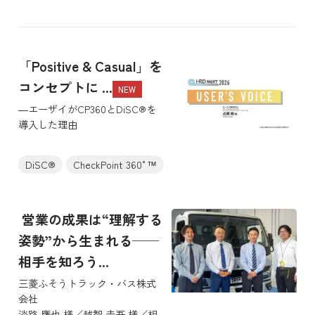
「Positive & Casual」を
コンセプトに ...
NEW
―エーザイがCP360とDiSC®を
導入した理由
DiSC®
CheckPoint 360°™
営業の成果は“理解する
姿勢”から生まれる──
相手を知ろう...
三菱ふそうトラック・バス株式
会社
淡路 鷹也 様／越智 圭吾 様／相