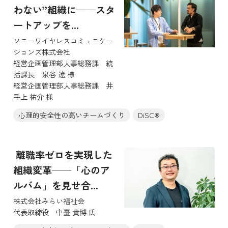
わない”組織に──スタ
ートアップを...
ソニーワイヤレスコミュニケー
ションズ株式会社
経営企画管理部人事総務課 統
括課長 泉谷 遼 様
経営企画管理部人事総務課 井
手上 祐介 様
心理的安全性の高いチームづくり
DiSC®
離職率ゼロを実現した
組織変革──「心のア
ルバム」を見せ合...
株式会社みらい福祉会
代表取締役 中臺 貴博 氏