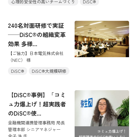
心理的安全性の高いチームづくり
DiSC®
240名対面研修で実証
──DiSC®の組織変革
効果 多様...
【ご協力】日本電気株式会社
（NEC） 様
DiSC®
DiSC®大規模研修
【DiSC®事例】「コミ
ュ力爆上げ！超実践者
のDiSC®使...
金融機関連携管理事務局 局長
管理本部 シニアマネジャー
コミュ力爆上げ！
金子 浩 氏
超実践者のDiSC®使いこなし