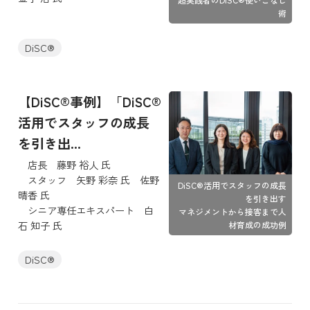
術
DiSC®
【DiSC®事例】「DiSC®
活用でスタッフの成長
を引き出...
店長 藤野 裕人 氏
スタッフ 矢野 彩奈 氏 佐野
DiSC®活用でスタッフの成長
晴香 氏
を引き出す
シニア専任エキスパート 白
マネジメントから接客まで人
石 知子 氏
材育成の成功例
DiSC®