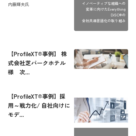
イノベーティブな組織への
内藤輝夫氏
変革に向けたEverything
DiSC®の
全社共通言語化の取り組み
【ProfileXT®事例】 株
式会社芝パークホテル
様 次...
【ProfileXT®事例】採
用～戦力化/ 自社向けに
モデ...