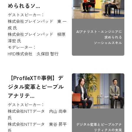
められるソ...
ゲストスピーカー：
株式会社ブレインパッド 東 一
成 氏
AIアナリスト・エンジニアに
株式会社ブレインパッド 柳原
求められる
淳宏 氏
ソーシャルスキル
モデレーター：
HRD株式会社 久保田 智行
【ProfileXT®事例】デ
ジタル変革とピープル
アナリテ...
ゲストスピーカー：
株式会社NTTデータ 内山 尚幸
氏
株式会社NTTデータ 東谷 昇平
デジタル変革とピープルアナ
氏
リティクスの未来