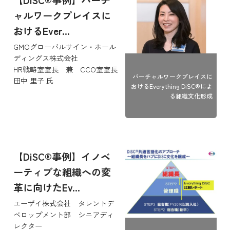
ャルワークプレイスに
おけるEver...
GMOグローバルサイン・ホール
ディングス株式会社
HR戦略室室長 兼 CCO室室長
バーチャルワークプレイスに
田中 里子 氏
おけるEverything DiSC®によ
る組織文化形成
【DiSC®事例】イノベ
ーティブな組織への変
革に向けたEv...
エーザイ株式会社 タレントデ
ベロップメント部 シニアディ
レクター