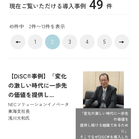
49
現在ご覧いただける導入事例
件
49件中 2件〜13件を表示
1
2
3
4
5
【DiSC®事例】「変化
の激しい時代に一歩先
の価値を提供し...
NECソリューションイノベータ
東海支社長
「変化の激しい時代に一歩先
浅川大和氏
の価値を
提供し続ける組織であるため
に」
そこでなぜDiSC®を導入した