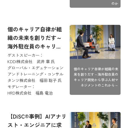
のか
個のキャリア自律が組
織の未来を創りだす～
海外駐在員のキャリ...
ゲストスピーカー：
KDDI株式会社 武井 章 氏
グローバル・エデュケーション
個のキャリア自律が組織の未
アンドトレーニング・コンサル
来を創りだす～海外駐在員の
キャリア開発から学ぶ人材マ
タンツ株式会社 福田 聡子 氏
ネジメントのこれから～
モデレーター：
HRD株式会社 福島 竜治
【DiSC®事例】AIアナリ
スト・エンジニアに求