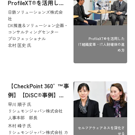
ProfileXT®を活用し...
日鉄ソリューションズ株式会
社
DX推進＆ソリューション企画・
コンサルティングセンター
プロフェッショナル
ProfileXT®を活用した
IT組織変革・IT人財確保の進
北村 匡史 氏
め方
【CheckPoint 360°™事
例】【DiSC®事例】...
早川 順子 氏
リシュモンジャパン株式会社
人事本部 部長
木村 峰子 氏
セルフアウェアネスを深化さ
リシュモンジャパン株式会社 カ
せる