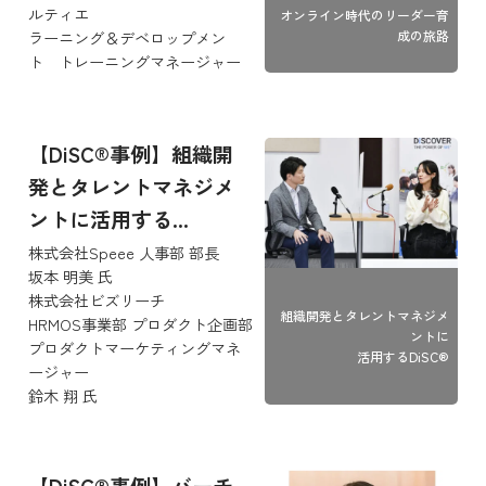
ルティエ
オンライン時代のリーダー育
ラーニング＆デベロップメン
成の旅路
ト トレーニングマネージャー
【DiSC®事例】組織開
発とタレントマネジメ
ントに活用する...
株式会社Speee 人事部 部長
坂本 明美 氏
株式会社ビズリーチ
組織開発とタレントマネジメ
HRMOS事業部 プロダクト企画部
ントに
プロダクトマーケティングマネ
活用するDiSC®
ージャー
鈴木 翔 氏
【DiSC®事例】バーチ