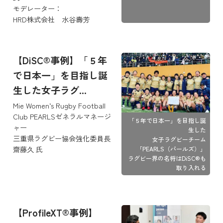
モデレーター：
HRD株式会社 水谷壽芳
【DiSC®事例】「５年
で日本一」を目指し誕
生した女子ラグ...
Mie Women’s Rugby Football
Club PEARLSゼネラルマネージ
「５年で日本一」を目指し誕
ャー
生した
三重県ラグビー協会強化委員長
女子ラグビーチーム
齋藤久 氏
「PEARLS（パールズ）」
ラグビー界の名将はDiSC®も
取り入れる
【ProfileXT®事例】