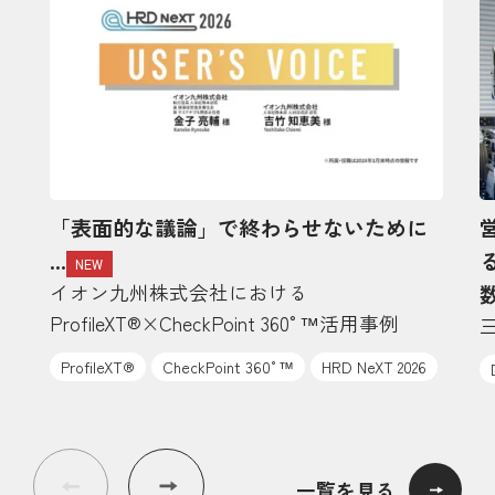
「表面的な議論」で終わらせないために
...
NEW
イオン九州株式会社における
数
ProfileXT®×CheckPoint 360°™活用事例
ProfileXT®
CheckPoint 360°™
HRD NeXT 2026
一覧を見る