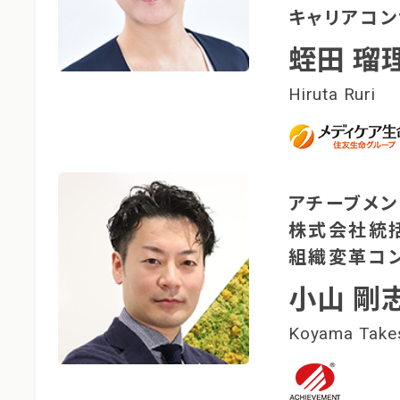
キャリアコン
蛭田 瑠
Hiruta Ruri
アチーブメン
株式会社​
統
組織変革コ
小山 剛
Koyama Take