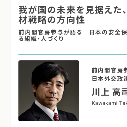
我が国の未来を見据えた、
材戦略の方向性
前内閣官房参与が語る―日本の安全保
る組織・人づくり
前内閣官房参
日本外交政
川上 高
Kawakami Ta