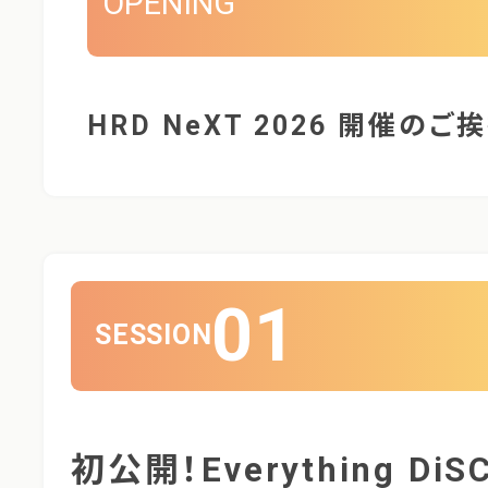
OPENING
HRD NeXT 2026 開催のご
01
SESSION
初公開！Everything DiS