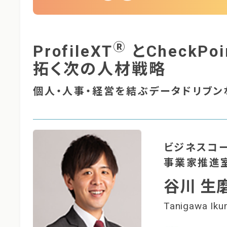
Ⓡ
ProfileXT
とCheckPoi
拓く次の人材戦略
個人・人事・経営を結ぶデータドリブ
ビジネスコ
事業家推進
谷川 生
Tanigawa Ik