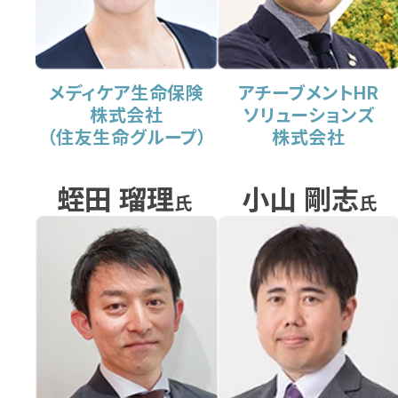
メディケア生命保険
アチーブメントHR
株式会社
ソリューションズ
（住友生命グループ）​
株式会社
蛭田 瑠理
小山 剛志
氏
氏