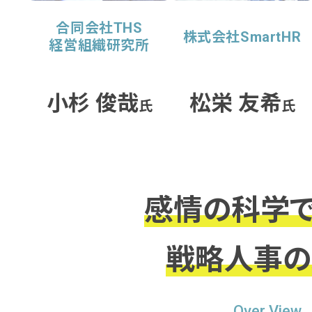
合同会社THS
株式会社SmartHR
経営組織研究所
小杉 俊哉
松栄 友希
氏
氏
感情の科学で
戦略人事の
Over View